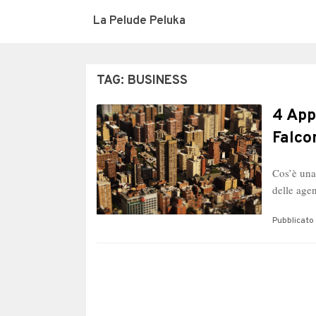
La Pelude Peluka
TAG:
BUSINESS
4 App
Falco
Cos’è una 
delle age
Pubblicato 