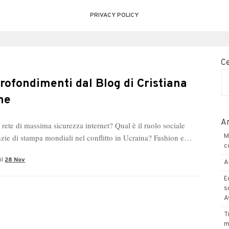
PRIVACY POLICY
C
rofondimenti dal Blog di Cristiana
ne
Ar
rete di massima sicurezza internet? Qual è il ruolo sociale
nzie di stampa mondiali nel conflitto in Ucraina? Fashion e…
M
c
il
28 Nov
A
E
s
A
T
m