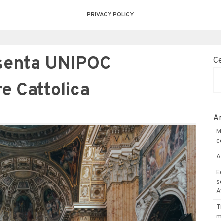
PRIVACY POLICY
esenta UNIPOC
C
e Cattolica
Ar
M
c
A
E
s
A
T
m