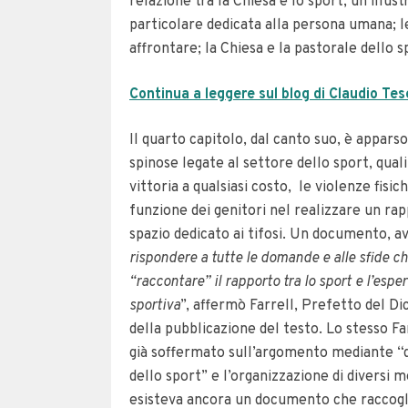
relazione tra la Chiesa e lo sport; un’illu
particolare dedicata alla persona umana; le
affrontare; la Chiesa e la pastorale dello 
Continua a leggere sul blog di Claudio Te
Il quarto capitolo, dal canto suo, è apparso
spinose legate al settore dello sport, quali
vittoria a qualsiasi costo, le violenze fisich
funzione dei genitori nel realizzare un rap
spazio dedicato ai tifosi. Un documento, a
rispondere a tutte le domande e alle sfide c
“raccontare” il rapporto tra lo sport e l’esper
sportiva
”, affermò Farrell, Prefetto del Dic
della pubblicazione del testo. Lo stesso Far
già soffermato sull’argomento mediante “di
dello sport” e l’organizzazione di diversi 
esisteva ancora un documento che raccoglie