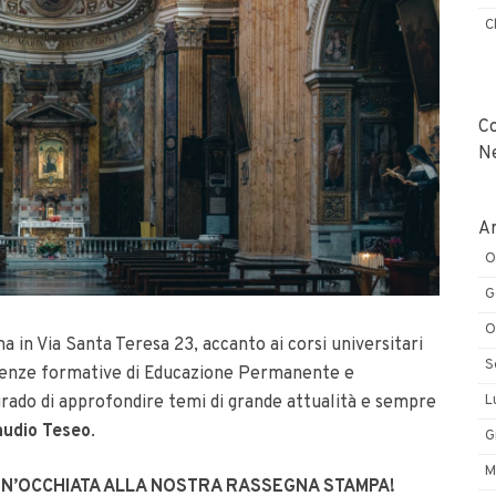
C
C
N
Ar
O
G
O
a in Via Santa Teresa 23, accanto ai corsi universitari
S
erienze formative di Educazione Permanente e
L
 grado di approfondire temi di grande attualità e sempre
audio Teseo
.
G
M
 UN’OCCHIATA ALLA NOSTRA RASSEGNA STAMPA!