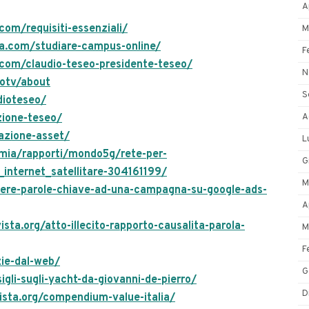
A
com/requisiti-essenziali/
M
a.com/studiare-campus-online/
F
.com/claudio-teseo-presidente-teseo/
N
eotv/about
S
dioteseo/
A
zione-teseo/
azione-asset/
L
omia/rapporti/mondo5g/rete-per-
G
internet_satellitare-304161199/
M
gere-parole-chiave-ad-una-campagna-su-google-ads-
A
ista.org/atto-illecito-rapporto-causalita-parola-
M
F
zie-dal-web/
G
igli-sugli-yacht-da-giovanni-de-pierro/
D
vista.org/compendium-value-italia/