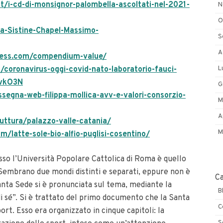
.it/i-cd-di-monsignor-palombella-ascoltati-nel-2021-
N
O
a-Sistine-Chapel-Massimo-
S
A
press.com/compendium-value/
L
/coronavirus-oggi-covid-nato-laboratorio-fauci-
EvkO3N
G
assegna-web-filippa-mollica-avv-e-valori-consorzio-
M
A
ruttura/palazzo-valle-catania/
M
m/latte-sole-bio-alfio-puglisi-cosentino/
esso l’Università Popolare Cattolica di Roma è quello
 Sembrano due mondi distinti e separati, eppure non è
C
Santa Sede si è pronunciata sul tema, mediante la
B
i sé”. Si è trattato del primo documento che la Santa
C
ort. Esso era organizzato in cinque capitoli: la