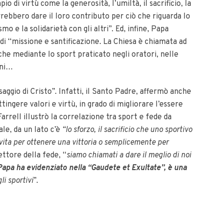
 di virtù come la generosità, l’umiltà, il sacrificio, la
vrebbero dare il loro contributo per ciò che riguarda lo
mo e la solidarietà con gli altri”. Ed, infine, Papa
i “missione e santificazione. La Chiesa è chiamata ad
he mediante lo sport praticato negli oratori, nelle
ioni…
ggio di Cristo”. Infatti, il Santo Padre, affermò anche
tingere valori e virtù, in grado di migliorare l’essere
arrell illustrò la correlazione tra sport e fede da
nale, da un lato c’è
“lo sforzo, il sacrificio che uno sportivo
ita per ottenere una vittoria o semplicemente per
settore della fede, “
siamo chiamati a dare il meglio di noi
Papa ha evidenziato nella “Gaudete et Exultate”, è una
gli sportivi
”.