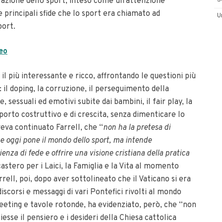
strazione dello sport, inteso come un’attenzione
S
 principali sfide che lo sport era chiamato ad
U
sport.
seo
 il più interessante e ricco, affrontando le questioni più
: il doping, la corruzione, il perseguimento della
e, sessuali ed emotivi subite dai bambini, il fair play, la
porto costruttivo e di crescita, senza dimenticare lo
veva continuato Farrell, che “
non ha la pretesa di
he oggi pone il mondo dello sport, ma intende
ienza di fede e offrire una visione cristiana della pratica
astero per i Laici, la Famiglia e la Vita al momento
rell, poi, dopo aver sottolineato che il Vaticano si era
scorsi e messaggi di vari Pontefici rivolti al mondo
meeting e tavole rotonde, ha evidenziato, però, che “non
sse il pensiero e i desideri della Chiesa cattolica