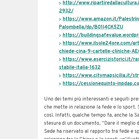
http://www.ripartiredallacultura
2932/
https://www.amazon.it/Palestrin
Palombella/dp/B01I4CK5ZU
https://buildingsafevalue.word
https://www.ilsole24ore.com/art
chiede-cina-9-cartelle-cliniche-A
https://www.esercizistorici.it/r
stabile-italia-1632
https://www.citymapsicilia.it/st
https://cessionequinto-inpdap.co
Uno dei temi più interessanti e seguiti pr
che mette in relazione la fede e lo sport.
così. Infatti, qualche tempo fa, anche la 
stesura di un documento, “Dare il meglio d
Sede ha riservato al rapporto tra fede e sp