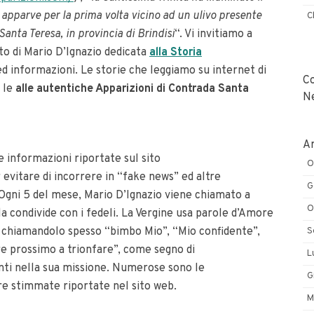
 apparve per la prima volta vicino ad un ulivo presente
C
Santa Teresa, in provincia di Brindisi
“. Vi invitiamo a
ito di Mario D’Ignazio dedicata
alla Storia
ed informazioni. Le storie che leggiamo su internet di
C
 le
alle
autentiche Apparizioni di Contrada Santa
N
Ar
e informazioni riportate sul sito
O
 evitare di incorrere in “fake news” ed altre
G
Ogni 5 del mese, Mario D’Ignazio viene chiamato a
O
la condivide con i fedeli. La Vergine usa parole d’Amore
o, chiamandolo spesso “bimbo Mio”, “Mio confidente”,
S
re prossimo a trionfare”, come segno di
L
nti nella sua missione. Numerose sono le
G
cre stimmate riportate nel sito web.
M