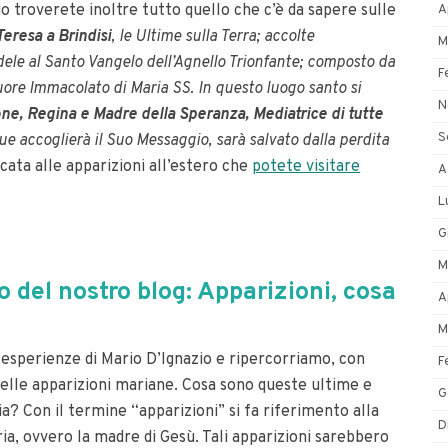
io troverete inoltre tutto quello che c’è da sapere sulle
A
eresa a Brindisi
, le Ultime sulla Terra; accolte
M
ele al Santo Vangelo dell’Agnello Trionfante; composto da
F
Cuore Immacolato di Maria SS. In questo luogo santo si
N
ione, Regina e Madre della Speranza, Mediatrice di tutte
S
e accoglierà il Suo Messaggio, sarà salvato dalla perdita
cata alle apparizioni all’estero che
potete visitare
A
L
G
M
del nostro blog: Apparizioni, cosa
A
M
perienze di Mario D’Ignazio e ripercorriamo, con
F
a delle apparizioni mariane. Cosa sono queste ultime e
G
a? Con il termine “apparizioni” si fa riferimento alla
D
a, ovvero la madre di Gesù. Tali apparizioni sarebbero