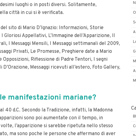
N
esimi luoghi o in posti diversi. Solitamente,
a città in cui si è verificata.
O
S
del sito di Mario D’Ignazio:
Informazioni, Storie
A
 I Gloriosi Appellativi, L’Immagine dell’Apparizione, Il
L
li, I Messaggi Mensili, I Messaggi settimanali del 2009,
ssaggi Privati, Le Promesse, Preghiere date a Mario
G
 Opposizioni, Riflessione di Padre Tentori, I segni
M
i D’Orazione, Messaggi ricevuti all’estero, Foto Gallery,
A
M
e le manifestazioni mariane?
C
 al 40 d.C. Secondo la Tradizione, infatti, la Madonna
B
apparizioni sono poi aumentate con il tempo, in
volte, l’apparizione si sarebbe ripetuta nello stesso
C
ato, ma sono poche le persone che affermano di aver