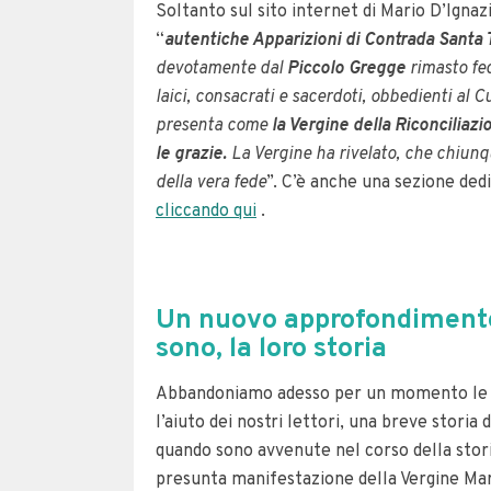
Soltanto sul sito internet di Mario D’Ignaz
“
autentiche Apparizioni di Contrada Santa T
devotamente dal
Piccolo Gregge
rimasto fed
laici, consacrati e sacerdoti, obbedienti al 
presenta come
la Vergine della Riconciliaz
le grazie.
La Vergine ha rivelato, che chiunqu
della vera fede
”. C’è anche una sezione dedi
cliccando qui
.
Un nuovo approfondimento 
sono, la loro storia
Abbandoniamo adesso per un momento le es
l’aiuto dei nostri lettori, una breve stori
quando sono avvenute nel corso della stori
presunta manifestazione della Vergine Mari