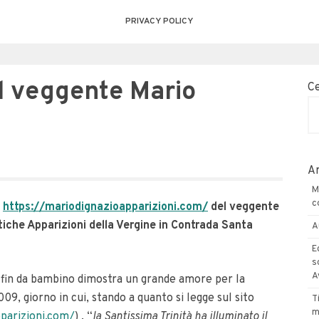
PRIVACY POLICY
el veggente Mario
C
Ar
M
c
t
https://mariodignazioapparizioni.com/
del veggente
tiche Apparizioni della Vergine in Contrada Santa
A
E
s
A
 fin da bambino dimostra un grande amore per la
09, giorno in cui, stando a quanto si legge sul sito
T
m
parizioni.com/
) , “
la Santissima Trinità ha illuminato il